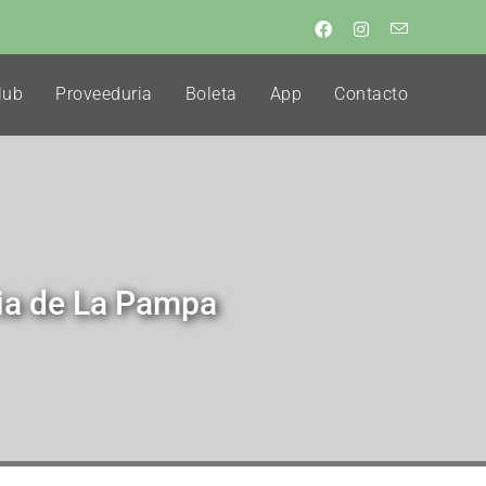
lub
Proveeduria
Boleta
App
Contacto
cia de La Pampa